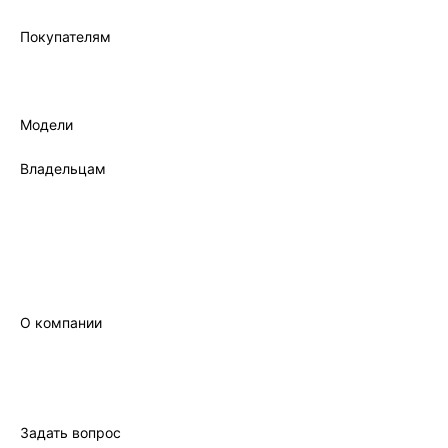
Покупателям
Лизинг
Трейд-ин
Кредит
Модели
Все модели
Владельцам
Фирменный сервис
Записаться на сервис
Гарантия
Фирменное масло
Сервисный сертификат
Руководство
О компании
Бренд
Новости
Контакты
Правовая информация
Задать вопрос