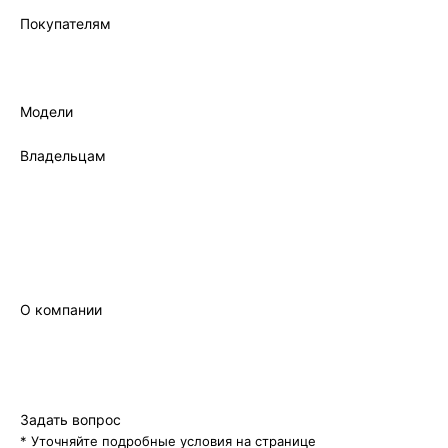
Покупателям
Лизинг
Трейд-ин
Кредит
Модели
Все модели
Владельцам
Фирменный сервис
Записаться на сервис
Гарантия
Фирменное масло
Сервисный сертификат
Руководство
О компании
Бренд
Новости
Контакты
Правовая информация
Задать вопрос
* Уточняйте подробные условия на странице