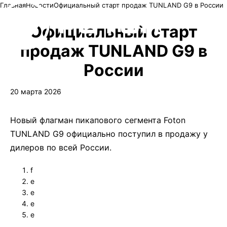
Главная
Новости
Официальный старт продаж TUNLAND G9 в России
Официальный старт
продаж TUNLAND G9 в
России
20 марта 2026
Новый флагман пикапового сегмента Foton
TUNLAND G9 официально поступил в продажу у
дилеров по всей России.
f
e
e
e
e