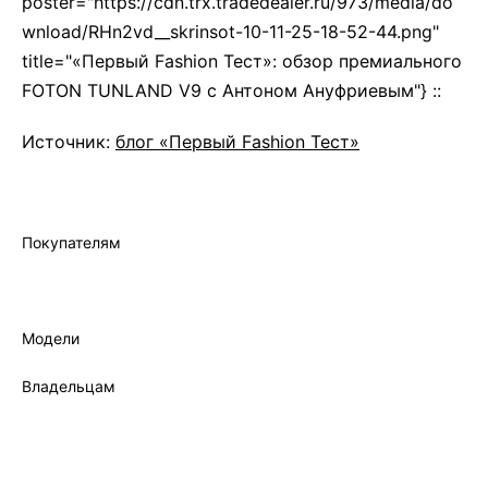
poster="https://cdn.trx.tradedealer.ru/973/media/do
wnload/RHn2vd__skrinsot-10-11-25-18-52-44.png"
title="«Первый Fashion Тест»: обзор премиального
FOTON TUNLAND V9 с Антоном Ануфриевым"} ::
Источник:
блог «Первый Fashion Тест»
Покупателям
Лизинг
Трейд-ин
Кредит
Модели
Все модели
Владельцам
Фирменный сервис
Записаться на сервис
Гарантия
Фирменное масло