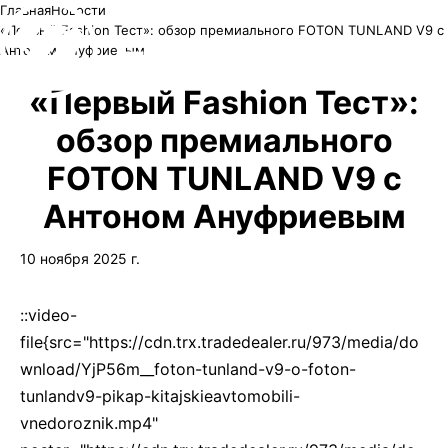
Главная
Новости
«Первый Fashion Тест»: обзор премиального FOTON TUNLAND V9 с
Антоном Ануфриевым
«Первый Fashion Тест»:
обзор премиального
FOTON TUNLAND V9 с
Антоном Ануфриевым
10 ноября 2025 г.
::video-
file{src="https://cdn.trx.tradedealer.ru/973/media/do
wnload/YjP56m__foton-tunland-v9-o-foton-
tunlandv9-pikap-kitajskieavtomobili-
vnedoroznik.mp4"