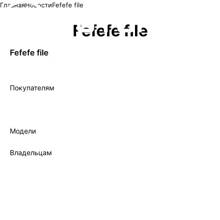
Главная
Новости
Fefefe file
Fefefe file
Fefefe file
Покупателям
Лизинг
Трейд-ин
Кредит
Модели
Все модели
Владельцам
Фирменный сервис
Записаться на сервис
Гарантия
Фирменное масло
Сервисный сертификат
Руководство